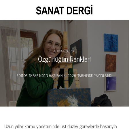
İçeriğe
atla
SANAT DERGI
Özgürlüğün Renkleri
EDITÖR
TARAFINDAN
HAZIRAN 4, 2026
TARIHINDE YAYINLANDI
Uzun yıllar kamu yönetiminde üst düzey görevlerde başarıyla