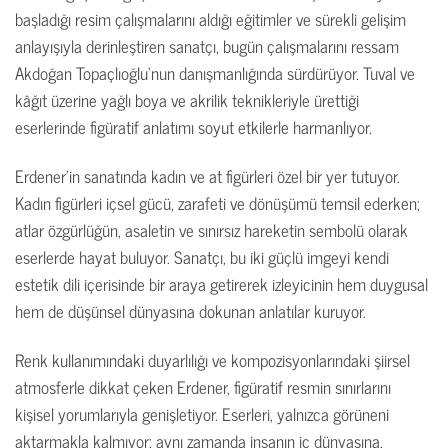
başladığı resim çalışmalarını aldığı eğitimler ve sürekli gelişim
anlayışıyla derinleştiren sanatçı, bugün çalışmalarını ressam
Akdoğan Topaçlıoğlu’nun danışmanlığında sürdürüyor. Tuval ve
kâğıt üzerine yağlı boya ve akrilik teknikleriyle ürettiği
eserlerinde figüratif anlatımı soyut etkilerle harmanlıyor.
Erdener’in sanatında kadın ve at figürleri özel bir yer tutuyor.
Kadın figürleri içsel gücü, zarafeti ve dönüşümü temsil ederken;
atlar özgürlüğün, asaletin ve sınırsız hareketin sembolü olarak
eserlerde hayat buluyor. Sanatçı, bu iki güçlü imgeyi kendi
estetik dili içerisinde bir araya getirerek izleyicinin hem duygusal
hem de düşünsel dünyasına dokunan anlatılar kuruyor.
Renk kullanımındaki duyarlılığı ve kompozisyonlarındaki şiirsel
atmosferle dikkat çeken Erdener, figüratif resmin sınırlarını
kişisel yorumlarıyla genişletiyor. Eserleri, yalnızca görüneni
aktarmakla kalmıyor; aynı zamanda insanın iç dünyasına,