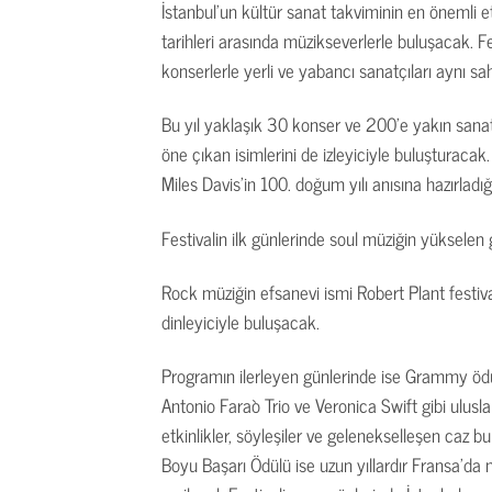
İstanbul’un kültür sanat takviminin en önemli e
tarihleri arasında müzikseverlerle buluşacak. Fe
konserlerle yerli ve yabancı sanatçıları aynı s
Bu yıl yaklaşık 30 konser ve 200’e yakın sanatç
öne çıkan isimlerini de izleyiciyle buluşturacak.
Miles Davis’in 100. doğum yılı anısına hazırlad
Festivalin ilk günlerinde soul müziğin yüksele
Rock müziğin efsanevi ismi Robert Plant festiva
dinleyiciyle buluşacak.
Programın ilerleyen günlerinde ise Grammy ödül
Antonio Faraò Trio ve Veronica Swift gibi ulusl
etkinlikler, söyleşiler ve gelenekselleşen caz 
Boyu Başarı Ödülü ise uzun yıllardır Fransa’da