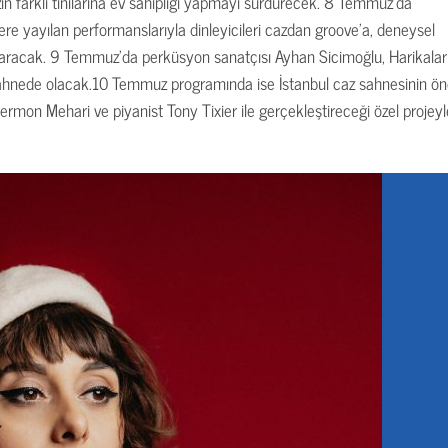
zın farklı tınılarına ev sahipliği yapmayı sürdürecek. 8 Temmuz’da
re yayılan performanslarıyla dinleyicileri cazdan groove’a, deneysel
karacak. 9 Temmuz’da perküsyon sanatçısı Ayhan Sicimoğlu, Harikalar
sahnede olacak.
10 Temmuz programında ise İstanbul caz sahnesinin ö
rmon Mehari ve piyanist Tony Tixier ile gerçekleştireceği özel projeyl