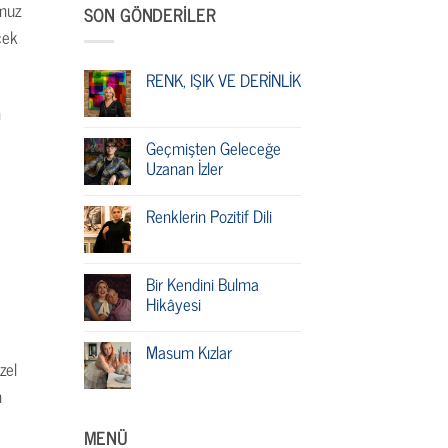
mmuz
SON GÖNDERILER
cek
RENK, IŞIK VE DERİNLİK
n
Geçmişten Geleceğe
Uzanan İzler
Renklerin Pozitif Dili
Bir Kendini Bulma
Hikâyesi
Masum Kızlar
zel
m
MENÜ