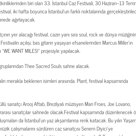
tkinliklerinden biri olan 33. İstanbul Caz Festivali, 30 Haziran–13 Te
stival, iki hafta boyunca İstanbul’un farklı noktalarında gerçekleştirile
ahnede ağırlayacak.
ının yer alacağı festival, cazın yanı sıra soul, rock ve dünya müziğini
 Festivalin açılışı, bas gitarın yaşayan efsanelerinden Marcus Miller’ın
ığı “WE WANT MILES!” projesiyle yapılacak.
n gruplarından Thee Sacred Souls sahne alacak.
lin merakla beklenen isimleri arasında. Plant, festival kapsamında
lü sanatçı Arooj Aftab, Brezilyalı müzisyen Mari Froes, Joe Lovano,
ararası sanatçılar sahnede olacak.
Festival kapsamında düzenlenecek ö
buluşmaları da İstanbul’un yaz akşamlarına renk katacak. Bu yılın Yaşa
 müzik çalışmalarını sürdüren caz sanatçısı Senem Diyici’ye