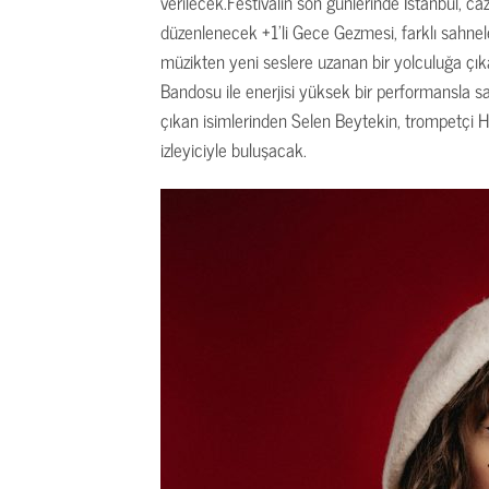
verilecek.
Festivalin son günlerinde İstanbul, ca
düzenlenecek +1’li Gece Gezmesi, farklı sahnele
müzikten yeni seslere uzanan bir yolculuğa çı
Bandosu ile enerjisi yüksek bir performansla 
çıkan isimlerinden Selen Beytekin, trompetçi He
izleyiciyle buluşacak.