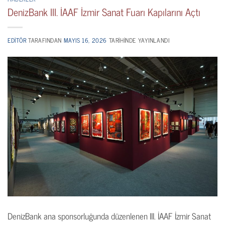
DenizBank III. İAAF İzmir Sanat Fuarı Kapılarını Açtı
EDITÖR
TARAFINDAN
MAYIS 16, 2026
TARIHINDE YAYINLANDI
DenizBank ana sponsorluğunda düzenlenen III. İAAF İzmir Sanat