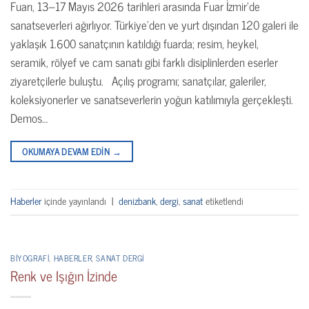
Fuarı, 13–17 Mayıs 2026 tarihleri arasında Fuar İzmir’de
sanatseverleri ağırlıyor. Türkiye’den ve yurt dışından 120 galeri ile
yaklaşık 1.600 sanatçının katıldığı fuarda; resim, heykel,
seramik, rölyef ve cam sanatı gibi farklı disiplinlerden eserler
ziyaretçilerle buluştu. Açılış programı; sanatçılar, galeriler,
koleksiyonerler ve sanatseverlerin yoğun katılımıyla gerçekleşti.
Demos…
OKUMAYA DEVAM EDIN
→
Haberler
içinde yayınlandı
|
denizbank
,
dergi
,
sanat
etiketlendi
BIYOGRAFI
,
HABERLER
,
SANAT DERGI
Renk ve Işığın İzinde