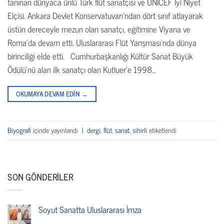
tanınan dünyaca ünlü Türk flüt sanatçısı ve UNICEF İyi Niyet
Elçisi. Ankara Devlet Konservatuvarı’ndan dört sınıf atlayarak
üstün dereceyle mezun olan sanatçı, eğitimine Viyana ve
Roma’da devam etti. Uluslararası Flüt Yarışması’nda dünya
birinciliği elde etti. Cumhurbaşkanlığı Kültür Sanat Büyük
Ödülü’nü alan ilk sanatçı olan Kutluer’e 1998…
OKUMAYA DEVAM EDIN
→
Biyografi
içinde yayınlandı
|
dergi
,
flüt
,
sanat
,
sihirli
etiketlendi
SON GÖNDERILER
Soyut Sanatta Uluslararası İmza