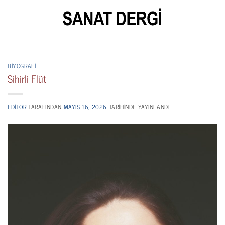
İçeriğe
atla
BIYOGRAFI
Sihirli Flüt
EDITÖR
TARAFINDAN
MAYIS 16, 2026
TARIHINDE YAYINLANDI