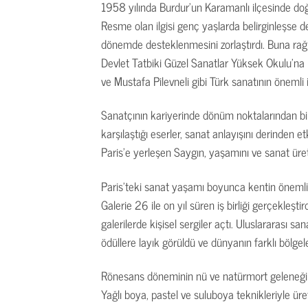
1958 yılında Burdur’un Karamanlı ilçesinde doğ
Resme olan ilgisi genç yaşlarda belirginleşse d
dönemde desteklenmesini zorlaştırdı. Buna ra
Devlet Tatbiki Güzel Sanatlar Yüksek Okulu’na 
ve Mustafa Pilevneli gibi Türk sanatının önemli 
Sanatçının kariyerinde dönüm noktalarından biri,
karşılaştığı eserler, sanat anlayışını derinden 
Paris’e yerleşen Saygın, yaşamını ve sanat üre
Paris’teki sanat yaşamı boyunca kentin önemli g
Galerie 26 ile on yıl süren iş birliği gerçekleş
galerilerde kişisel sergiler açtı. Uluslararası sa
ödüllere layık görüldü ve dünyanın farklı bölgel
Rönesans döneminin nü ve natürmort geleneğind
Yağlı boya, pastel ve suluboya teknikleriyle üre