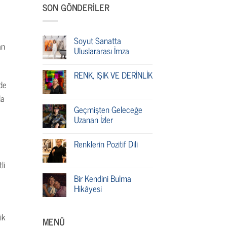
SON GÖNDERILER
Soyut Sanatta
an
Uluslararası İmza
RENK, IŞIK VE DERİNLİK
rde
da
Geçmişten Geleceğe
Uzanan İzler
Renklerin Pozitif Dili
li
Bir Kendini Bulma
Hikâyesi
ik
MENÜ