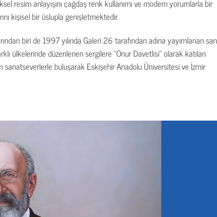
leneksel resim anlayışını çağdaş renk kullanımı ve modern yorumlarla bir
ını kişisel bir üslupla genişletmektedir.
arından biri de 1997 yılında Galeri 26 tarafından adına yayımlanan sa
arklı ülkelerinde düzenlenen sergilere “Onur Davetlisi” olarak katılan
n sanatseverlerle buluşarak Eskişehir Anadolu Üniversitesi ve İzmir