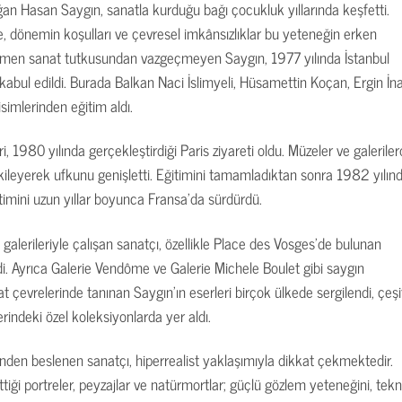
an Hasan Saygın, sanatla kurduğu bağı çocukluk yıllarında keşfetti.
e, dönemin koşulları ve çevresel imkânsızlıklar bu yeteneğin erken
ğmen sanat tutkusundan vazgeçmeyen Saygın, 1977 yılında İstanbul
kabul edildi. Burada Balkan Naci İslimyeli, Hüsamettin Koçan, Ergin İn
isimlerinden eğitim aldı.
 1980 yılında gerçekleştirdiği Paris ziyareti oldu. Müzeler ve galerile
etkileyerek ufkunu genişletti. Eğitimini tamamladıktan sonra 1982 yılın
timini uzun yıllar boyunca Fransa’da sürdürdü.
alerileriyle çalışan sanatçı, özellikle Place des Vosges’de bulunan
tirdi. Ayrıca Galerie Vendôme ve Galerie Michele Boulet gibi saygın
nat çevrelerinde tanınan Saygın’ın eserleri birçok ülkede sergilendi, çeşit
erindeki özel koleksiyonlarda yer aldı.
en beslenen sanatçı, hiperrealist yaklaşımıyla dikkat çekmektedir.
ttiği portreler, peyzajlar ve natürmortlar; güçlü gözlem yeteneğini, tekn