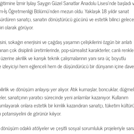
itimine İzmir Işılay Saygın Güzel Sanatlar Anadolu Lisesi’nde başladı 
m-İş Öğretmenliği Bölümü’nden mezun oldu. Yaklaşık 18 yıldır sanat
a sürdüren sanatçı, sanatın dönüştürücü gücünü ve estetik bilinci gelec
ri olarak görüyor.
sini, sokağın enerjisini ve çağdaş yaşamın çelişkilerini özgün bir anlatı
nan çok disiplinli üretimlerinde, pop-sürrealist karakterler, canlı renkle
zerine akrilik ve karışık teknik çalışmalarının yanı sıra üç boyutlu
e izleyiciyi hem eğlenceli hem de düşündürücü bir dünyanın içine dave
lirlik ve dönüşüm anlayışı yer alıyor. Atık kumaşlar, boncuklar, düğmel
ler, sanatçının yaratıcı sürecinde yeni anlamlar kazanıyor. Kullanım
ayarak onlara estetik bir kimlik kazandıran sanatçı, tüketim kültür
potansiyelini de görünür kılıyor.
 dönüşüm odaklı atölyeler ve çeşitli sosyal sorumluluk projeleriyle san