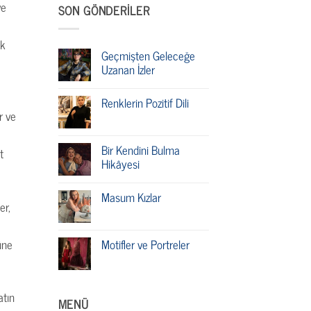
ve
SON GÖNDERILER
ek
Geçmişten Geleceğe
Uzanan İzler
Renklerin Pozitif Dili
r ve
Bir Kendini Bulma
t
Hikâyesi
Masum Kızlar
er,
üne
Motifler ve Portreler
atın
MENÜ