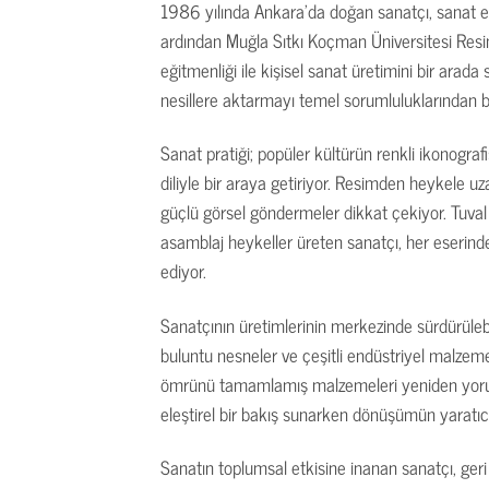
1986 yılında Ankara’da doğan sanatçı, sanat eğ
ardından Muğla Sıtkı Koçman Üniversitesi Resi
eğitmenliği ile kişisel sanat üretimini bir arad
nesillere aktarmayı temel sorumluluklarından bi
Sanat pratiği; popüler kültürün renkli ikonografi
diliyle bir araya getiriyor. Resimden heykele uza
güçlü görsel göndermeler dikkat çekiyor. Tuval ü
asamblaj heykeller üreten sanatçı, her eserind
ediyor.
Sanatçının üretimlerinin merkezinde sürdürülebi
buluntu nesneler ve çeşitli endüstriyel malzeme
ömrünü tamamlamış malzemeleri yeniden yoruml
eleştirel bir bakış sunarken dönüşümün yaratıcı 
Sanatın toplumsal etkisine inanan sanatçı, geri