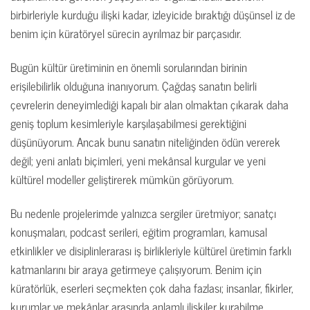
birbirleriyle kurduğu ilişki kadar, izleyicide bıraktığı düşünsel iz de
benim için küratöryel sürecin ayrılmaz bir parçasıdır.
Bugün kültür üretiminin en önemli sorularından birinin
erişilebilirlik olduğuna inanıyorum. Çağdaş sanatın belirli
çevrelerin deneyimlediği kapalı bir alan olmaktan çıkarak daha
geniş toplum kesimleriyle karşılaşabilmesi gerektiğini
düşünüyorum. Ancak bunu sanatın niteliğinden ödün vererek
değil; yeni anlatı biçimleri, yeni mekânsal kurgular ve yeni
kültürel modeller geliştirerek mümkün görüyorum.
Bu nedenle projelerimde yalnızca sergiler üretmiyor; sanatçı
konuşmaları, podcast serileri, eğitim programları, kamusal
etkinlikler ve disiplinlerarası iş birlikleriyle kültürel üretimin farklı
katmanlarını bir araya getirmeye çalışıyorum. Benim için
küratörlük, eserleri seçmekten çok daha fazlası; insanlar, fikirler,
kurumlar ve mekânlar arasında anlamlı ilişkiler kurabilme