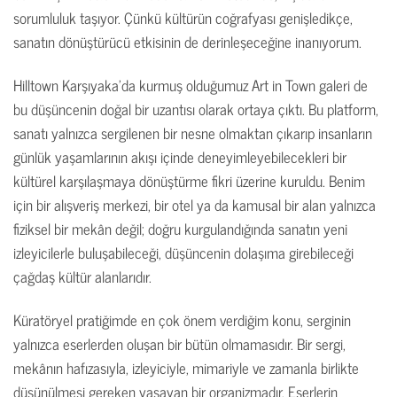
sorumluluk taşıyor. Çünkü kültürün coğrafyası genişledikçe,
sanatın dönüştürücü etkisinin de derinleşeceğine inanıyorum.
Hilltown Karşıyaka’da kurmuş olduğumuz Art in Town galeri de
bu düşüncenin doğal bir uzantısı olarak ortaya çıktı. Bu platform,
sanatı yalnızca sergilenen bir nesne olmaktan çıkarıp insanların
günlük yaşamlarının akışı içinde deneyimleyebilecekleri bir
kültürel karşılaşmaya dönüştürme fikri üzerine kuruldu. Benim
için bir alışveriş merkezi, bir otel ya da kamusal bir alan yalnızca
fiziksel bir mekân değil; doğru kurgulandığında sanatın yeni
izleyicilerle buluşabileceği, düşüncenin dolaşıma girebileceği
çağdaş kültür alanlarıdır.
Küratöryel pratiğimde en çok önem verdiğim konu, serginin
yalnızca eserlerden oluşan bir bütün olmamasıdır. Bir sergi,
mekânın hafızasıyla, izleyiciyle, mimariyle ve zamanla birlikte
düşünülmesi gereken yaşayan bir organizmadır. Eserlerin