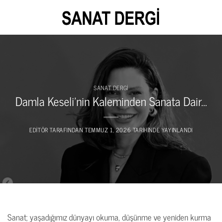
İçeriğe
atla
SANAT DERGI
Damla Keseli’nin Kaleminden Sanata Dair…
EDITÖR
TARAFINDAN
TEMMUZ 1, 2026
TARIHINDE YAYINLANDI
Sanat; yaşadığımız dünyayı okuma, düşünme ve yeniden kurma