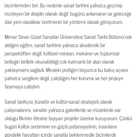
biçimlerinden biri. Bu nedenle sanat tarihini yalnızca geçmişi
inceleyen bir disiplin olarak değil, bugünü anlamanın ve geleceğe
dair yeni olasılıklar üretmenin bir yöntemi olarak görüyorum.
Mimar Sinan Güzel Sanatlar Üniversitesi Sanat Tarihi Bölümü’nde
aldığım eğitim, sanat tarihine yalnızca akademik bir
perspektiften değil; kültürel mirasın, mekânın ve toplumsal
belleğin birlikte okunabildiği çok katmanlı bir alan olarak
yaklaşmamı sağladı. Mesleki pratiğim boyunca bu bakış açısını
yalnızca sergilere değil, çalıştığım her kuruma ve her projeye
taşımaya çalıştım.
Sanat tarihçisi, küratör ve kültür-sanat stratejisti olarak
çalışmalarımı, sanatın yalnızca galerilerde ve müzelerde var
olduğu fikrinin ötesine taşıyan projeler üzerine kuruyorum. Çünkü
bugün kültür üretiminin en güçlü potansiyelinin, insanların
gündelik hayatları içinde sanatla beklenmedik biçimlerde