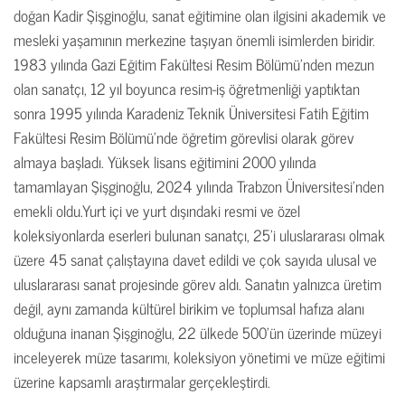
doğan Kadir Şişginoğlu, sanat eğitimine olan ilgisini akademik ve
mesleki yaşamının merkezine taşıyan önemli isimlerden biridir.
1983 yılında Gazi Eğitim Fakültesi Resim Bölümü’nden mezun
olan sanatçı, 12 yıl boyunca resim-iş öğretmenliği yaptıktan
sonra 1995 yılında Karadeniz Teknik Üniversitesi Fatih Eğitim
Fakültesi Resim Bölümü’nde öğretim görevlisi olarak görev
almaya başladı. Yüksek lisans eğitimini 2000 yılında
tamamlayan Şişginoğlu, 2024 yılında Trabzon Üniversitesi’nden
emekli oldu.Yurt içi ve yurt dışındaki resmi ve özel
koleksiyonlarda eserleri bulunan sanatçı, 25’i uluslararası olmak
üzere 45 sanat çalıştayına davet edildi ve çok sayıda ulusal ve
uluslararası sanat projesinde görev aldı. Sanatın yalnızca üretim
değil, aynı zamanda kültürel birikim ve toplumsal hafıza alanı
olduğuna inanan Şişginoğlu, 22 ülkede 500’ün üzerinde müzeyi
inceleyerek müze tasarımı, koleksiyon yönetimi ve müze eğitimi
üzerine kapsamlı araştırmalar gerçekleştirdi.