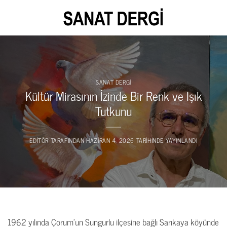
İçeriğe
atla
SANAT DERGI
Kültür Mirasının İzinde Bir Renk ve Işık
Tutkunu
EDITÖR
TARAFINDAN
HAZIRAN 4, 2026
TARIHINDE YAYINLANDI
1962 yılında Çorum’un Sungurlu ilçesine bağlı Sarıkaya köyünde