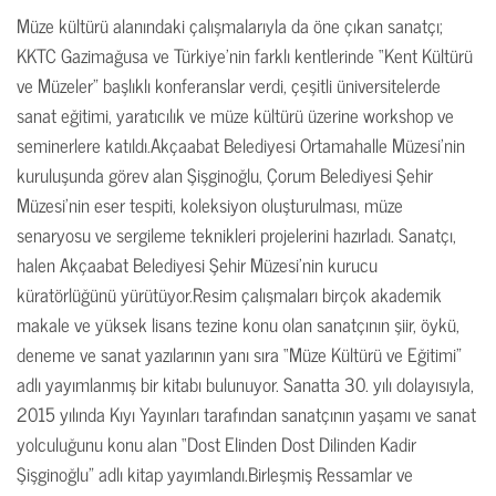
Müze kültürü alanındaki çalışmalarıyla da öne çıkan sanatçı;
KKTC Gazimağusa ve Türkiye’nin farklı kentlerinde “Kent Kültürü
ve Müzeler” başlıklı konferanslar verdi, çeşitli üniversitelerde
sanat eğitimi, yaratıcılık ve müze kültürü üzerine workshop ve
seminerlere katıldı.Akçaabat Belediyesi Ortamahalle Müzesi’nin
kuruluşunda görev alan Şişginoğlu, Çorum Belediyesi Şehir
Müzesi’nin eser tespiti, koleksiyon oluşturulması, müze
senaryosu ve sergileme teknikleri projelerini hazırladı. Sanatçı,
halen Akçaabat Belediyesi Şehir Müzesi’nin kurucu
küratörlüğünü yürütüyor.Resim çalışmaları birçok akademik
makale ve yüksek lisans tezine konu olan sanatçının şiir, öykü,
deneme ve sanat yazılarının yanı sıra “Müze Kültürü ve Eğitimi”
adlı yayımlanmış bir kitabı bulunuyor. Sanatta 30. yılı dolayısıyla,
2015 yılında Kıyı Yayınları tarafından sanatçının yaşamı ve sanat
yolculuğunu konu alan “Dost Elinden Dost Dilinden Kadir
Şişginoğlu” adlı kitap yayımlandı.Birleşmiş Ressamlar ve